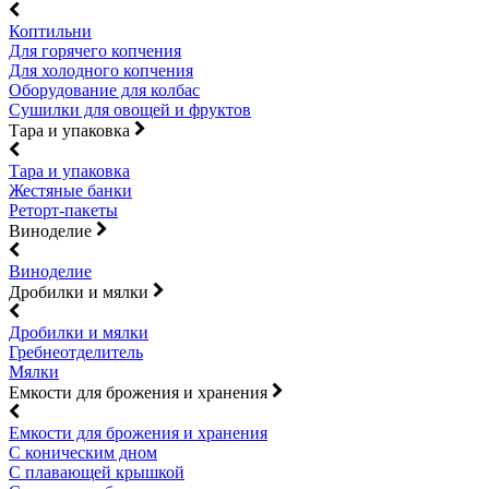
Коптильни
Для горячего копчения
Для холодного копчения
Оборудование для колбас
Сушилки для овощей и фруктов
Тара и упаковка
Тара и упаковка
Жестяные банки
Реторт-пакеты
Виноделие
Виноделие
Дробилки и мялки
Дробилки и мялки
Гребнеотделитель
Мялки
Емкости для брожения и хранения
Емкости для брожения и хранения
С коническим дном
С плавающей крышкой