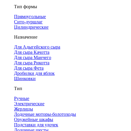
Тип формы
Прямоугольные
Сито-дуршлаг
Цилиндрические
Назначение
Для Адыгейского сыра
Для сыра Качотта
Для сыра Манчего
Для сыра Рикотта
Для сыра Фета
Дробилки для яблок
Шинковки
Тип
Ручные
Электрические
Жерлицы
Лодочные моторы-болотоходы
Оружейные шкафы
Подставки для удочек
Лодочные шесты