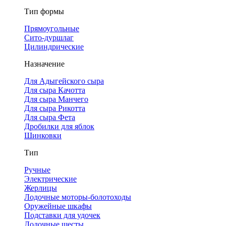
Тип формы
Прямоугольные
Сито-дуршлаг
Цилиндрические
Назначение
Для Адыгейского сыра
Для сыра Качотта
Для сыра Манчего
Для сыра Рикотта
Для сыра Фета
Дробилки для яблок
Шинковки
Тип
Ручные
Электрические
Жерлицы
Лодочные моторы-болотоходы
Оружейные шкафы
Подставки для удочек
Лодочные шесты