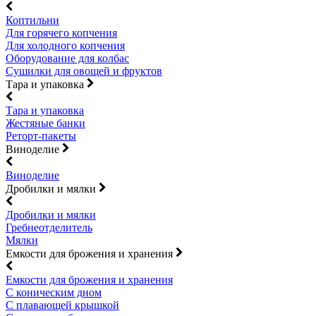
Коптильни
Для горячего копчения
Для холодного копчения
Оборудование для колбас
Сушилки для овощей и фруктов
Тара и упаковка
Тара и упаковка
Жестяные банки
Реторт-пакеты
Виноделие
Виноделие
Дробилки и мялки
Дробилки и мялки
Гребнеотделитель
Мялки
Емкости для брожения и хранения
Емкости для брожения и хранения
С коническим дном
С плавающей крышкой