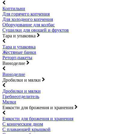
Коптильни
Для горячего копчения
Для холодного копчения
Оборудование для колбас
Сушилки для овощей и фруктов
Тара и упаковка
Тара и упаковка
Жестяные банки
Реторт-пакеты
Виноделие
Виноделие
Дробилки и мялки
Дробилки и мялки
Гребнеотделитель
Мялки
Емкости для брожения и хранения
Емкости для брожения и хранения
С коническим дном
С плавающей крышкой