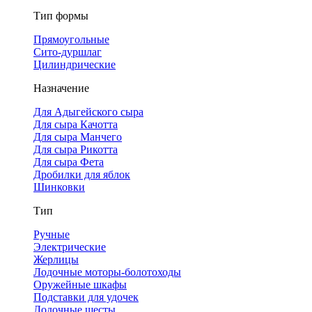
Тип формы
Прямоугольные
Сито-дуршлаг
Цилиндрические
Назначение
Для Адыгейского сыра
Для сыра Качотта
Для сыра Манчего
Для сыра Рикотта
Для сыра Фета
Дробилки для яблок
Шинковки
Тип
Ручные
Электрические
Жерлицы
Лодочные моторы-болотоходы
Оружейные шкафы
Подставки для удочек
Лодочные шесты