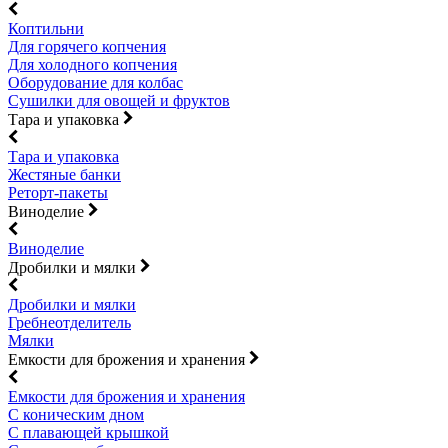
Коптильни
Для горячего копчения
Для холодного копчения
Оборудование для колбас
Сушилки для овощей и фруктов
Тара и упаковка
Тара и упаковка
Жестяные банки
Реторт-пакеты
Виноделие
Виноделие
Дробилки и мялки
Дробилки и мялки
Гребнеотделитель
Мялки
Емкости для брожения и хранения
Емкости для брожения и хранения
С коническим дном
С плавающей крышкой