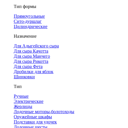
Тип формы
Прямоугольные
Сито-дуршлаг
Цилиндрические
Назначение
Для Адыгейского сыра
Для сыра Качотта
Для сыра Манчего
Для сыра Рикотта
Для сыра Фета
Дробилки для яблок
Шинковки
Тип
Ручные
Электрические
Жерлицы
Лодочные моторы-болотоходы
Оружейные шкафы
Подставки для удочек
Лодочные шесты