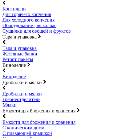
Коптильни
Для горячего копчения
Для холодного копчения
Оборудование для колбас
Сушилки для овощей и фруктов
Тара и упаковка
Тара и упаковка
Жестяные банки
Реторт-пакеты
Виноделие
Виноделие
Дробилки и мялки
Дробилки и мялки
Гребнеотделитель
Мялки
Емкости для брожения и хранения
Емкости для брожения и хранения
С коническим дном
С плавающей крышкой