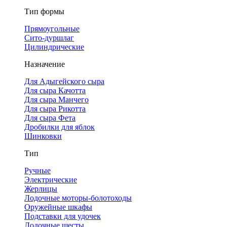
Тип формы
Прямоугольные
Сито-дуршлаг
Цилиндрические
Назначение
Для Адыгейского сыра
Для сыра Качотта
Для сыра Манчего
Для сыра Рикотта
Для сыра Фета
Дробилки для яблок
Шинковки
Тип
Ручные
Электрические
Жерлицы
Лодочные моторы-болотоходы
Оружейные шкафы
Подставки для удочек
Лодочные шесты