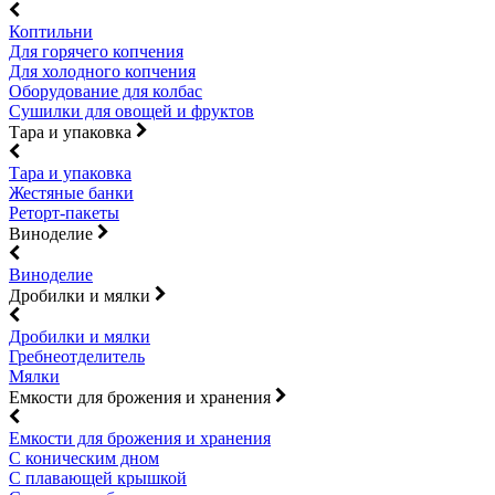
Коптильни
Для горячего копчения
Для холодного копчения
Оборудование для колбас
Сушилки для овощей и фруктов
Тара и упаковка
Тара и упаковка
Жестяные банки
Реторт-пакеты
Виноделие
Виноделие
Дробилки и мялки
Дробилки и мялки
Гребнеотделитель
Мялки
Емкости для брожения и хранения
Емкости для брожения и хранения
С коническим дном
С плавающей крышкой