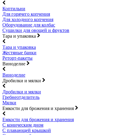
Коптильни
Для горячего копчения
Для холодного копчения
Оборудование для колбас
Сушилки для овощей и фруктов
Тара и упаковка
Тара и упаковка
Жестяные банки
Реторт-пакеты
Виноделие
Виноделие
Дробилки и мялки
Дробилки и мялки
Гребнеотделитель
Мялки
Емкости для брожения и хранения
Емкости для брожения и хранения
С коническим дном
С плавающей крышкой