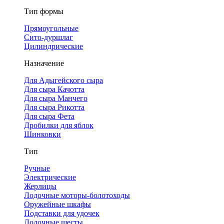
Тип формы
Прямоугольные
Сито-дуршлаг
Цилиндрические
Назначение
Для Адыгейского сыра
Для сыра Качотта
Для сыра Манчего
Для сыра Рикотта
Для сыра Фета
Дробилки для яблок
Шинковки
Тип
Ручные
Электрические
Жерлицы
Лодочные моторы-болотоходы
Оружейные шкафы
Подставки для удочек
Лодочные шесты