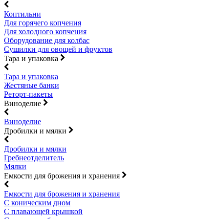
Коптильни
Для горячего копчения
Для холодного копчения
Оборудование для колбас
Сушилки для овощей и фруктов
Тара и упаковка
Тара и упаковка
Жестяные банки
Реторт-пакеты
Виноделие
Виноделие
Дробилки и мялки
Дробилки и мялки
Гребнеотделитель
Мялки
Емкости для брожения и хранения
Емкости для брожения и хранения
С коническим дном
С плавающей крышкой