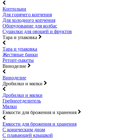
Коптильни
Для горячего копчения
Для холодного копчения
Оборудование для колбас
Сушилки для овощей и фруктов
Тара и упаковка
Тара и упаковка
Жестяные банки
Реторт-пакеты
Виноделие
Виноделие
Дробилки и мялки
Дробилки и мялки
Гребнеотделитель
Мялки
Емкости для брожения и хранения
Емкости для брожения и хранения
С коническим дном
С плавающей крышкой