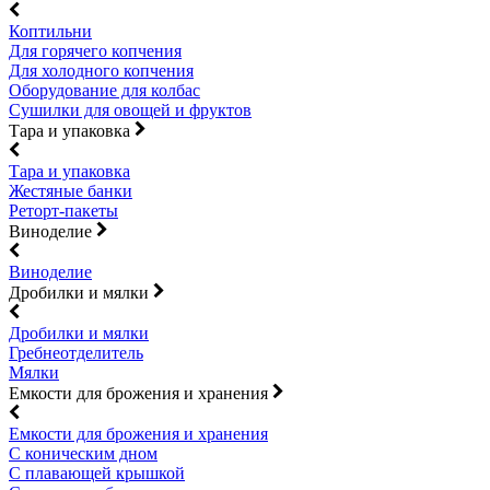
Коптильни
Для горячего копчения
Для холодного копчения
Оборудование для колбас
Сушилки для овощей и фруктов
Тара и упаковка
Тара и упаковка
Жестяные банки
Реторт-пакеты
Виноделие
Виноделие
Дробилки и мялки
Дробилки и мялки
Гребнеотделитель
Мялки
Емкости для брожения и хранения
Емкости для брожения и хранения
С коническим дном
С плавающей крышкой