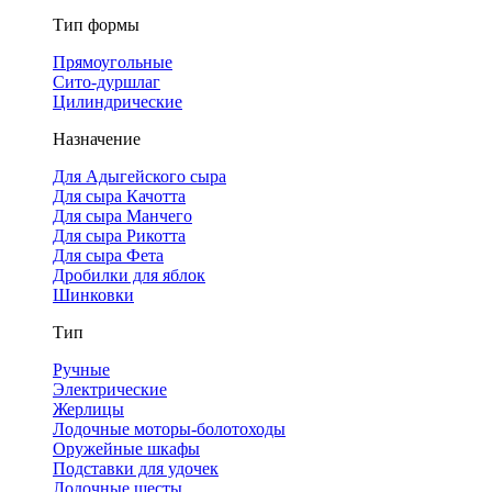
Тип формы
Прямоугольные
Сито-дуршлаг
Цилиндрические
Назначение
Для Адыгейского сыра
Для сыра Качотта
Для сыра Манчего
Для сыра Рикотта
Для сыра Фета
Дробилки для яблок
Шинковки
Тип
Ручные
Электрические
Жерлицы
Лодочные моторы-болотоходы
Оружейные шкафы
Подставки для удочек
Лодочные шесты