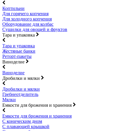
Коптильни
Для горячего копчения
Для холодного копчения
Оборудование для колбас
Сушилки для овощей и фруктов
Тара и упаковка
Тара и упаковка
Жестяные банки
Реторт-пакеты
Виноделие
Виноделие
Дробилки и мялки
Дробилки и мялки
Гребнеотделитель
Мялки
Емкости для брожения и хранения
Емкости для брожения и хранения
С коническим дном
С плавающей крышкой