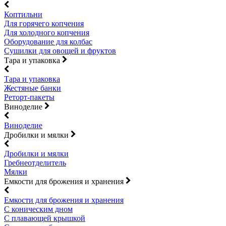
Коптильни
Для горячего копчения
Для холодного копчения
Оборудование для колбас
Сушилки для овощей и фруктов
Тара и упаковка
Тара и упаковка
Жестяные банки
Реторт-пакеты
Виноделие
Виноделие
Дробилки и мялки
Дробилки и мялки
Гребнеотделитель
Мялки
Емкости для брожения и хранения
Емкости для брожения и хранения
С коническим дном
С плавающей крышкой