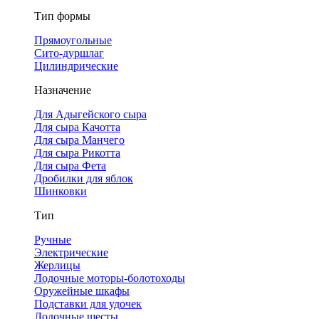
Тип формы
Прямоугольные
Сито-дуршлаг
Цилиндрические
Назначение
Для Адыгейского сыра
Для сыра Качотта
Для сыра Манчего
Для сыра Рикотта
Для сыра Фета
Дробилки для яблок
Шинковки
Тип
Ручные
Электрические
Жерлицы
Лодочные моторы-болотоходы
Оружейные шкафы
Подставки для удочек
Лодочные шесты