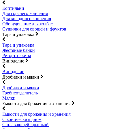
Коптильни
Для горячего копчения
Для холодного копчения
Оборудование для колбас
Сушилки для овощей и фруктов
Тара и упаковка
Тара и упаковка
Жестяные банки
Реторт-пакеты
Виноделие
Виноделие
Дробилки и мялки
Дробилки и мялки
Гребнеотделитель
Мялки
Емкости для брожения и хранения
Емкости для брожения и хранения
С коническим дном
С плавающей крышкой