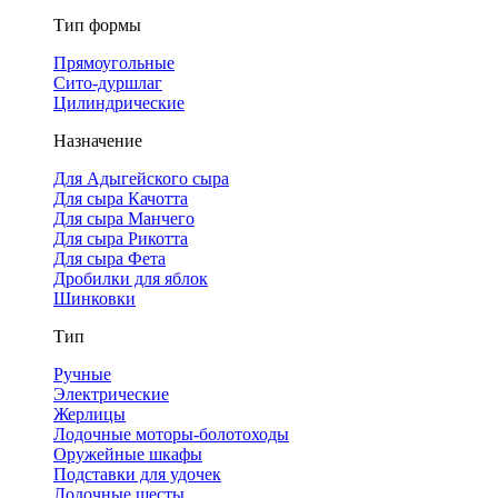
Тип формы
Прямоугольные
Сито-дуршлаг
Цилиндрические
Назначение
Для Адыгейского сыра
Для сыра Качотта
Для сыра Манчего
Для сыра Рикотта
Для сыра Фета
Дробилки для яблок
Шинковки
Тип
Ручные
Электрические
Жерлицы
Лодочные моторы-болотоходы
Оружейные шкафы
Подставки для удочек
Лодочные шесты