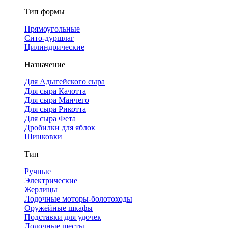
Тип формы
Прямоугольные
Сито-дуршлаг
Цилиндрические
Назначение
Для Адыгейского сыра
Для сыра Качотта
Для сыра Манчего
Для сыра Рикотта
Для сыра Фета
Дробилки для яблок
Шинковки
Тип
Ручные
Электрические
Жерлицы
Лодочные моторы-болотоходы
Оружейные шкафы
Подставки для удочек
Лодочные шесты