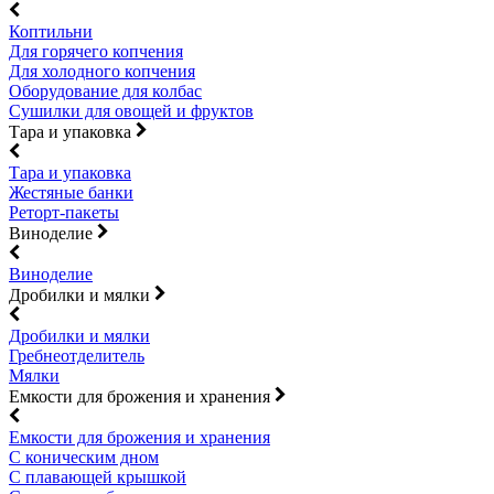
Коптильни
Для горячего копчения
Для холодного копчения
Оборудование для колбас
Сушилки для овощей и фруктов
Тара и упаковка
Тара и упаковка
Жестяные банки
Реторт-пакеты
Виноделие
Виноделие
Дробилки и мялки
Дробилки и мялки
Гребнеотделитель
Мялки
Емкости для брожения и хранения
Емкости для брожения и хранения
С коническим дном
С плавающей крышкой