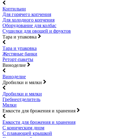
Коптильни
Для горячего копчения
Для холодного копчения
Оборудование для колбас
Сушилки для овощей и фруктов
Тара и упаковка
Тара и упаковка
Жестяные банки
Реторт-пакеты
Виноделие
Виноделие
Дробилки и мялки
Дробилки и мялки
Гребнеотделитель
Мялки
Емкости для брожения и хранения
Емкости для брожения и хранения
С коническим дном
С плавающей крышкой