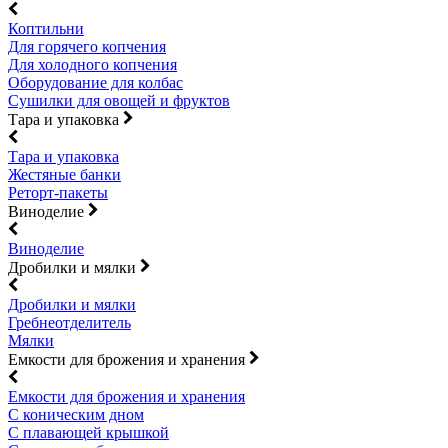
Коптильни
Для горячего копчения
Для холодного копчения
Оборудование для колбас
Сушилки для овощей и фруктов
Тара и упаковка
Тара и упаковка
Жестяные банки
Реторт-пакеты
Виноделие
Виноделие
Дробилки и мялки
Дробилки и мялки
Гребнеотделитель
Мялки
Емкости для брожения и хранения
Емкости для брожения и хранения
С коническим дном
С плавающей крышкой