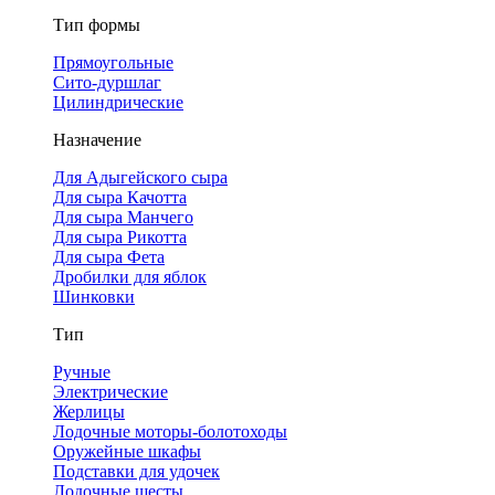
Тип формы
Прямоугольные
Сито-дуршлаг
Цилиндрические
Назначение
Для Адыгейского сыра
Для сыра Качотта
Для сыра Манчего
Для сыра Рикотта
Для сыра Фета
Дробилки для яблок
Шинковки
Тип
Ручные
Электрические
Жерлицы
Лодочные моторы-болотоходы
Оружейные шкафы
Подставки для удочек
Лодочные шесты