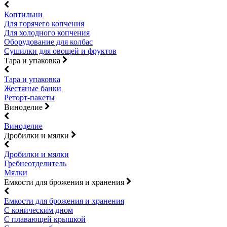
Коптильни
Для горячего копчения
Для холодного копчения
Оборудование для колбас
Сушилки для овощей и фруктов
Тара и упаковка
Тара и упаковка
Жестяные банки
Реторт-пакеты
Виноделие
Виноделие
Дробилки и мялки
Дробилки и мялки
Гребнеотделитель
Мялки
Емкости для брожения и хранения
Емкости для брожения и хранения
С коническим дном
С плавающей крышкой