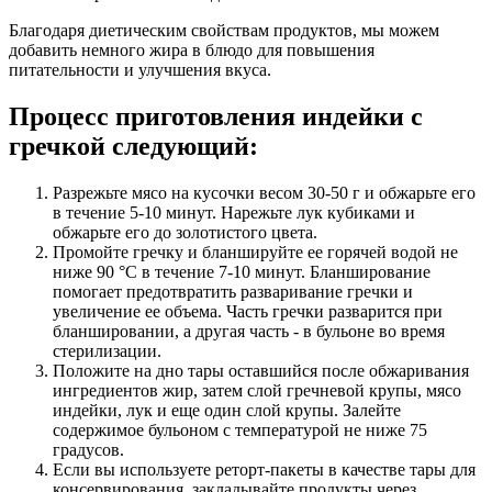
Благодаря диетическим свойствам продуктов, мы можем
добавить немного жира в блюдо для повышения
питательности и улучшения вкуса.
Процесс приготовления индейки с
гречкой следующий:
Разрежьте мясо на кусочки весом 30-50 г и обжарьте его
в течение 5-10 минут. Нарежьте лук кубиками и
обжарьте его до золотистого цвета.
Промойте гречку и бланшируйте ее горячей водой не
ниже 90 °C в течение 7-10 минут. Бланширование
помогает предотвратить разваривание гречки и
увеличение ее объема. Часть гречки разварится при
бланшировании, а другая часть - в бульоне во время
стерилизации.
Положите на дно тары оставшийся после обжаривания
ингредиентов жир, затем слой гречневой крупы, мясо
индейки, лук и еще один слой крупы. Залейте
содержимое бульоном с температурой не ниже 75
градусов.
Если вы используете реторт-пакеты в качестве тары для
консервирования, закладывайте продукты через