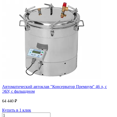
Автоматический автоклав "Консерватор Премиум" 46 л, с
ЭБУ, с фальшдном
64 440 ₽
Купить в 1 клик