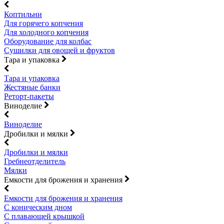
Коптильни
Для горячего копчения
Для холодного копчения
Оборудование для колбас
Сушилки для овощей и фруктов
Тара и упаковка
Тара и упаковка
Жестяные банки
Реторт-пакеты
Виноделие
Виноделие
Дробилки и мялки
Дробилки и мялки
Гребнеотделитель
Мялки
Емкости для брожения и хранения
Емкости для брожения и хранения
С коническим дном
С плавающей крышкой