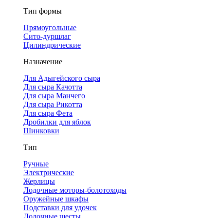
Тип формы
Прямоугольные
Сито-дуршлаг
Цилиндрические
Назначение
Для Адыгейского сыра
Для сыра Качотта
Для сыра Манчего
Для сыра Рикотта
Для сыра Фета
Дробилки для яблок
Шинковки
Тип
Ручные
Электрические
Жерлицы
Лодочные моторы-болотоходы
Оружейные шкафы
Подставки для удочек
Лодочные шесты