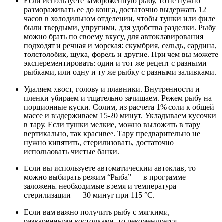
Если используете замороженную рыбу, то не нужно
размораживать ее до конца, достаточно выдержать 12
часов в холодильном отделении, чтобы тушки или филе
были твердыми, упругими, для удобства разделки. Рыбу
можно брать по своему вкусу, для автоклавирования
подходят и речная и морская: скумбрия, сельдь, сардина,
толстолобик, щука, форель и другие. При чем вы можете
эксперементировать: один и тот же рецепт с разными
рыбками, или одну и ту же рыбку с разными заливками.
Удаляем хвост, голову и плавники. Внутренности и
пленки убираем и тщательно зачищаем. Режем рыбу на
порционные куски. Солим, из расчета 1% соли к общей
массе и выдерживаем 15-20 минут. Укладываем кусочки
в тару. Если тушки мелкие, можно выложить в тару
вертикально, так красивее. Тару предварительно не
нужно кипятить, стерилизовать, достаточно
использовать чистые банки.
Если вы используете автоматический автоклав, то
можно выбирать режим “Рыба” — в программе
заложены необходимые время и температура
стерилизации — 30 минут при 115 °С.
Если вам важно получить рыбу с мягкими,
разваренными косточками, то рекомендуется