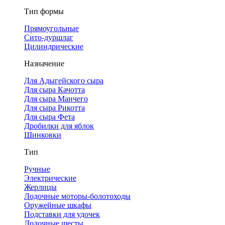
Тип формы
Прямоугольные
Сито-дуршлаг
Цилиндрические
Назначение
Для Адыгейского сыра
Для сыра Качотта
Для сыра Манчего
Для сыра Рикотта
Для сыра Фета
Дробилки для яблок
Шинковки
Тип
Ручные
Электрические
Жерлицы
Лодочные моторы-болотоходы
Оружейные шкафы
Подставки для удочек
Лодочные шесты