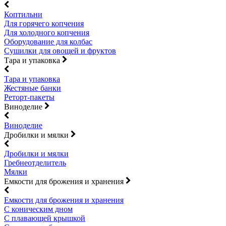
Коптильни
Для горячего копчения
Для холодного копчения
Оборудование для колбас
Сушилки для овощей и фруктов
Тара и упаковка
Тара и упаковка
Жестяные банки
Реторт-пакеты
Виноделие
Виноделие
Дробилки и мялки
Дробилки и мялки
Гребнеотделитель
Мялки
Емкости для брожения и хранения
Емкости для брожения и хранения
С коническим дном
С плавающей крышкой