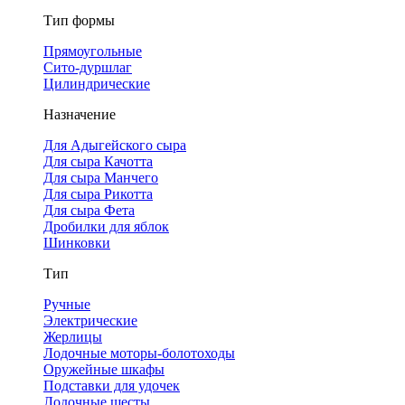
Тип формы
Прямоугольные
Сито-дуршлаг
Цилиндрические
Назначение
Для Адыгейского сыра
Для сыра Качотта
Для сыра Манчего
Для сыра Рикотта
Для сыра Фета
Дробилки для яблок
Шинковки
Тип
Ручные
Электрические
Жерлицы
Лодочные моторы-болотоходы
Оружейные шкафы
Подставки для удочек
Лодочные шесты