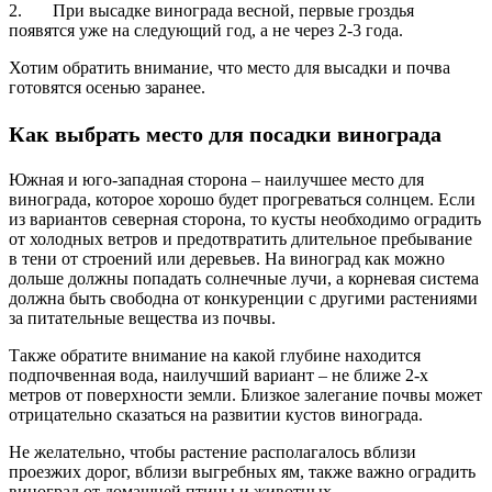
2. При высадке винограда весной, первые гроздья
появятся уже на следующий год, а не через 2-3 года.
Хотим обратить внимание, что место для высадки и почва
готовятся осенью заранее.
Как выбрать место для посадки винограда
Южная и юго-западная сторона – наилучшее место для
винограда, которое хорошо будет прогреваться солнцем. Если
из вариантов северная сторона, то кусты необходимо оградить
от холодных ветров и предотвратить длительное пребывание
в тени от строений или деревьев. На виноград как можно
дольше должны попадать солнечные лучи, а корневая система
должна быть свободна от конкуренции с другими растениями
за питательные вещества из почвы.
Также обратите внимание на какой глубине находится
подпочвенная вода, наилучший вариант – не ближе 2-х
метров от поверхности земли. Близкое залегание почвы может
отрицательно сказаться на развитии кустов винограда.
Не желательно, чтобы растение располагалось вблизи
проезжих дорог, вблизи выгребных ям, также важно оградить
виноград от домашней птицы и животных