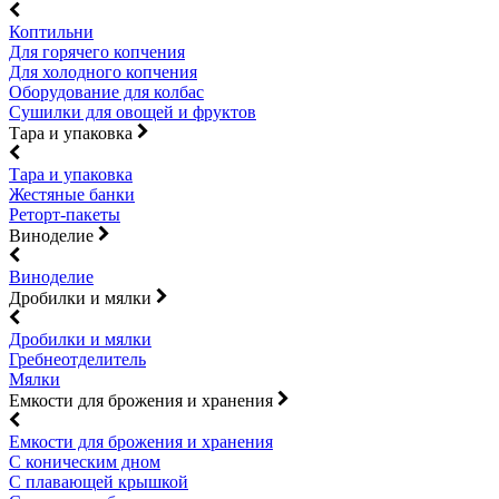
Коптильни
Для горячего копчения
Для холодного копчения
Оборудование для колбас
Сушилки для овощей и фруктов
Тара и упаковка
Тара и упаковка
Жестяные банки
Реторт-пакеты
Виноделие
Виноделие
Дробилки и мялки
Дробилки и мялки
Гребнеотделитель
Мялки
Емкости для брожения и хранения
Емкости для брожения и хранения
С коническим дном
С плавающей крышкой