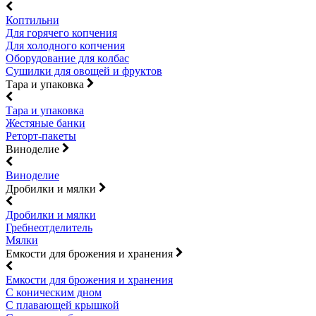
Коптильни
Для горячего копчения
Для холодного копчения
Оборудование для колбас
Сушилки для овощей и фруктов
Тара и упаковка
Тара и упаковка
Жестяные банки
Реторт-пакеты
Виноделие
Виноделие
Дробилки и мялки
Дробилки и мялки
Гребнеотделитель
Мялки
Емкости для брожения и хранения
Емкости для брожения и хранения
С коническим дном
С плавающей крышкой