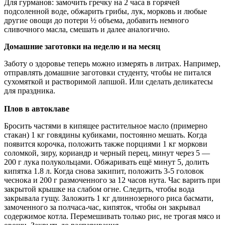
Для гурманов: замочить гречку на 2 часа в горячей
подсоленной воде, обжарить грибы, лук, морковь и любые
другие овощи до потери ½ объема, добавить немного
сливочного масла, смешать и далее аналогично.
Домашние заготовки на неделю и на месяц
Заботу о здоровье теперь можно измерять в литрах. Например,
отправлять домашние заготовки студенту, чтобы не питался
сухомяткой и растворимой лапшой. Или сделать деликатесы
для праздника.
Плов в автоклаве
Бросить частями в кипящее растительное масло (примерно
стакан) 1 кг говядины кубиками, постоянно мешать. Когда
появится корочка, положить также порциями 1 кг моркови
соломкой, зиру, кориандр и черный перец, минут через 5 —
200 г лука полукольцами. Обжаривать ещё минут 5, долить
кипятка 1.8 л. Когда снова закипит, положить 3-5 головок
чеснока и 200 г размоченного за 12 часов нута. Час варить при
закрытой крышке на слабом огне. Следить, чтобы вода
закрывала гущу. Заложить 1 кг длиннозерного риса басмати,
замоченного за полчаса-час, кипяток, чтобы он закрывал
содержимое котла. Перемешивать только рис, не трогая мясо и