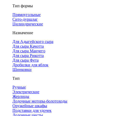
Тип формы
Прямоугольные
Сито-дуршлаг
Цилиндрические
Назначение
Для Адыгейского сыра
Для сыра Качотта
Для сыра Манчего
Для сыра Рикотта
Для сыра Фета
Дробилки для яблок
Шинковки
Тип
Ручные
Электрические
Жерлицы
Лодочные моторы-болотоходы
Оружейные шкафы
Подставки для удочек
Лодочные шесты