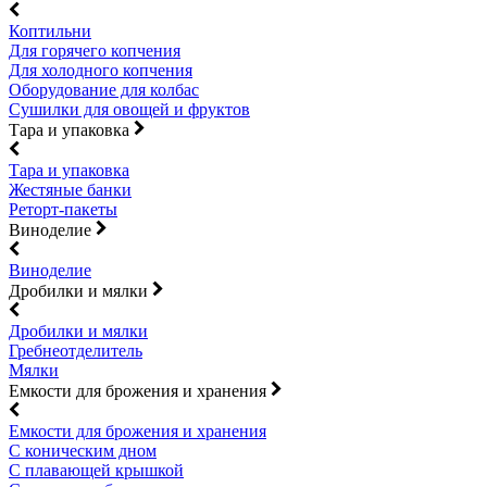
Коптильни
Для горячего копчения
Для холодного копчения
Оборудование для колбас
Сушилки для овощей и фруктов
Тара и упаковка
Тара и упаковка
Жестяные банки
Реторт-пакеты
Виноделие
Виноделие
Дробилки и мялки
Дробилки и мялки
Гребнеотделитель
Мялки
Емкости для брожения и хранения
Емкости для брожения и хранения
С коническим дном
С плавающей крышкой