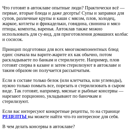
Что готовят в автоклаве опытные люди? Практически всё —
первые, вторые блюда и даже десерты! Супы и заправки для
супов, различные крупы и каши с мясом, плов, холодец,
жаркое, котлеты и фрикадельки, говядина, свинина и мясо
птицы, компоты, варенья. Автоклав также можно
использовать для су-вид, для приготовления домашних колбас
и сосисок.
Принцип подготовки для всех многокомпонентных блюд
един: сначала вы варите-жарите их как обычно, потом
раскладываете по банкам и стерилизуете. Например, плов
готовят сперва в казане и затем стерилизуют в автоклаве и
таким образом он получается рассыпчатым.
Если в составе только белок (или клетчатка, или углеводы),
нужно только помыть все, порезать и стерилизовать в сыром
виде. Так готовят, например, мясные и рыбные консервы —
нарезают порционно, укладывают по баночкам и
стерилизуют.
Если вас интересуют конкретные рецепты, то на странице
РЕЦЕПТЫ
вы можете найти что-то интересное для себя.
В чем делать консервы в автоклаве?