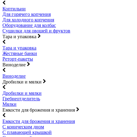
Коптильни
Для горячего копчения
Для холодного копчения
Оборудование для колбас
Сушилки для овощей и фруктов
Тара и упаковка
Тара и упаковка
Жестяные банки
Реторт-пакеты
Виноделие
Виноделие
Дробилки и мялки
Дробилки и мялки
Гребнеотделитель
Мялки
Емкости для брожения и хранения
Емкости для брожения и хранения
С коническим дном
С плавающей крышкой