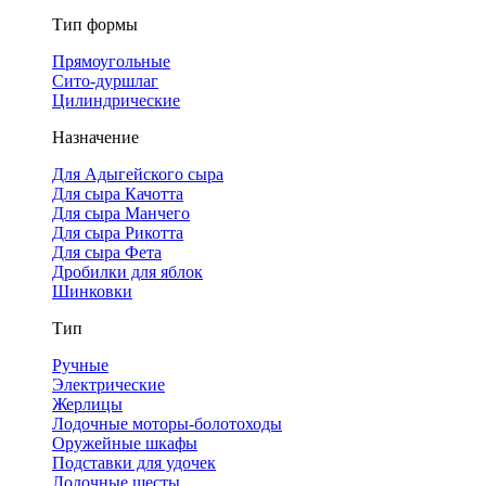
Тип формы
Прямоугольные
Сито-дуршлаг
Цилиндрические
Назначение
Для Адыгейского сыра
Для сыра Качотта
Для сыра Манчего
Для сыра Рикотта
Для сыра Фета
Дробилки для яблок
Шинковки
Тип
Ручные
Электрические
Жерлицы
Лодочные моторы-болотоходы
Оружейные шкафы
Подставки для удочек
Лодочные шесты