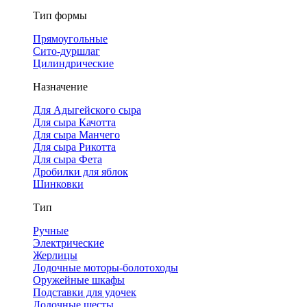
Тип формы
Прямоугольные
Сито-дуршлаг
Цилиндрические
Назначение
Для Адыгейского сыра
Для сыра Качотта
Для сыра Манчего
Для сыра Рикотта
Для сыра Фета
Дробилки для яблок
Шинковки
Тип
Ручные
Электрические
Жерлицы
Лодочные моторы-болотоходы
Оружейные шкафы
Подставки для удочек
Лодочные шесты