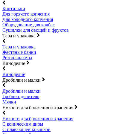
Коптильни
Для горячего копчения
Для холодного копчения
Оборудование для колбас
Сушилки для овощей и фруктов
Тара и упаковка
Тара и упаковка
Жестяные банки
Реторт-пакеты
Виноделие
Виноделие
Дробилки и мялки
Дробилки и мялки
Гребнеотделитель
Мялки
Емкости для брожения и хранения
Емкости для брожения и хранения
С коническим дном
С плавающей крышкой