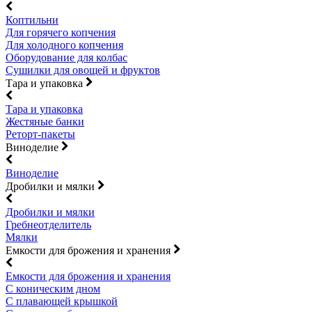
Коптильни
Для горячего копчения
Для холодного копчения
Оборудование для колбас
Сушилки для овощей и фруктов
Тара и упаковка
Тара и упаковка
Жестяные банки
Реторт-пакеты
Виноделие
Виноделие
Дробилки и мялки
Дробилки и мялки
Гребнеотделитель
Мялки
Емкости для брожения и хранения
Емкости для брожения и хранения
С коническим дном
С плавающей крышкой