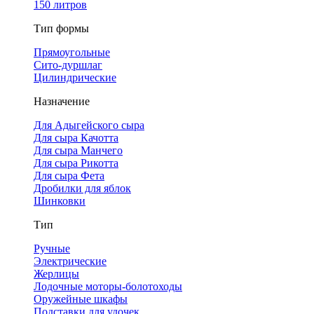
150 литров
Тип формы
Прямоугольные
Сито-дуршлаг
Цилиндрические
Назначение
Для Адыгейского сыра
Для сыра Качотта
Для сыра Манчего
Для сыра Рикотта
Для сыра Фета
Дробилки для яблок
Шинковки
Тип
Ручные
Электрические
Жерлицы
Лодочные моторы-болотоходы
Оружейные шкафы
Подставки для удочек