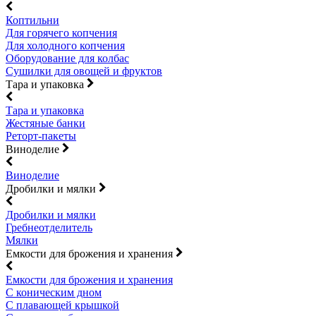
Коптильни
Для горячего копчения
Для холодного копчения
Оборудование для колбас
Сушилки для овощей и фруктов
Тара и упаковка
Тара и упаковка
Жестяные банки
Реторт-пакеты
Виноделие
Виноделие
Дробилки и мялки
Дробилки и мялки
Гребнеотделитель
Мялки
Емкости для брожения и хранения
Емкости для брожения и хранения
С коническим дном
С плавающей крышкой