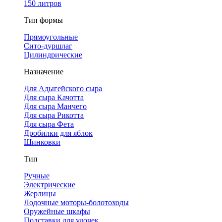
150 литров
Тип формы
Прямоугольные
Сито-дуршлаг
Цилиндрические
Назначение
Для Адыгейского сыра
Для сыра Качотта
Для сыра Манчего
Для сыра Рикотта
Для сыра Фета
Дробилки для яблок
Шинковки
Тип
Ручные
Электрические
Жерлицы
Лодочные моторы-болотоходы
Оружейные шкафы
Подставки для удочек