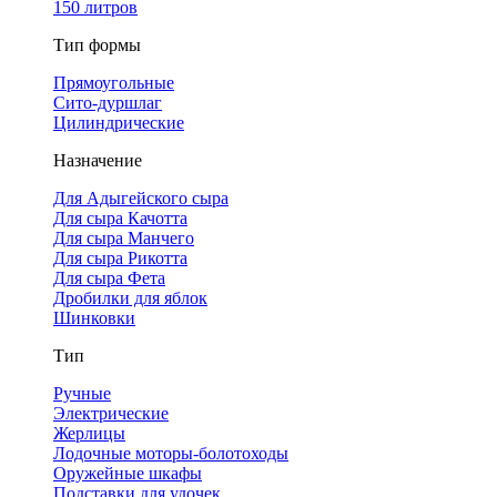
150 литров
Тип формы
Прямоугольные
Сито-дуршлаг
Цилиндрические
Назначение
Для Адыгейского сыра
Для сыра Качотта
Для сыра Манчего
Для сыра Рикотта
Для сыра Фета
Дробилки для яблок
Шинковки
Тип
Ручные
Электрические
Жерлицы
Лодочные моторы-болотоходы
Оружейные шкафы
Подставки для удочек