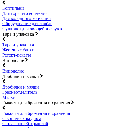
Коптильни
Для горячего копчения
Для холодного копчения
Оборудование для колбас
Сушилки для овощей и фруктов
Тара и упаковка
Тара и упаковка
Жестяные банки
Реторт-пакеты
Виноделие
Виноделие
Дробилки и мялки
Дробилки и мялки
Гребнеотделитель
Мялки
Емкости для брожения и хранения
Емкости для брожения и хранения
С коническим дном
С плавающей крышкой