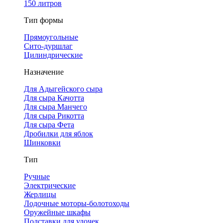
150 литров
Тип формы
Прямоугольные
Сито-дуршлаг
Цилиндрические
Назначение
Для Адыгейского сыра
Для сыра Качотта
Для сыра Манчего
Для сыра Рикотта
Для сыра Фета
Дробилки для яблок
Шинковки
Тип
Ручные
Электрические
Жерлицы
Лодочные моторы-болотоходы
Оружейные шкафы
Подставки для удочек