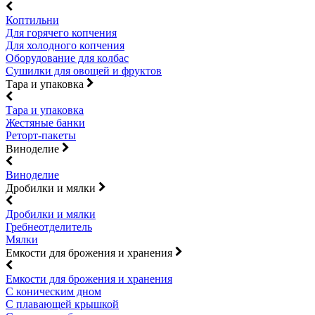
Коптильни
Для горячего копчения
Для холодного копчения
Оборудование для колбас
Сушилки для овощей и фруктов
Тара и упаковка
Тара и упаковка
Жестяные банки
Реторт-пакеты
Виноделие
Виноделие
Дробилки и мялки
Дробилки и мялки
Гребнеотделитель
Мялки
Емкости для брожения и хранения
Емкости для брожения и хранения
С коническим дном
С плавающей крышкой