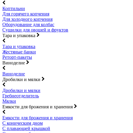
Коптильни
Для горячего копчения
Для холодного копчения
Оборудование для колбас
Сушилки для овощей и фруктов
Тара и упаковка
Тара и упаковка
Жестяные банки
Реторт-пакеты
Виноделие
Виноделие
Дробилки и мялки
Дробилки и мялки
Гребнеотделитель
Мялки
Емкости для брожения и хранения
Емкости для брожения и хранения
С коническим дном
С плавающей крышкой