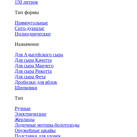
150 литров
Тип формы
Прямоугольные
Сито-дуршлаг
Цилиндрические
Назначение
Для Адыгейского сыра
Для сыра Качотта
Для сыра Манчего
Для сыра Рикотта
Для сыра Фета
Дробилки для яблок
Шинковки
Тип
Ручные
Электрические
Жерлицы
Лодочные моторы-болотоходы
Оружейные шкафы
Подставки для удочек