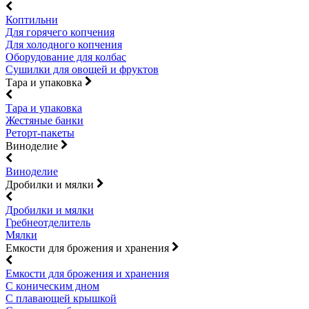
Коптильни
Для горячего копчения
Для холодного копчения
Оборудование для колбас
Сушилки для овощей и фруктов
Тара и упаковка
Тара и упаковка
Жестяные банки
Реторт-пакеты
Виноделие
Виноделие
Дробилки и мялки
Дробилки и мялки
Гребнеотделитель
Мялки
Емкости для брожения и хранения
Емкости для брожения и хранения
С коническим дном
С плавающей крышкой